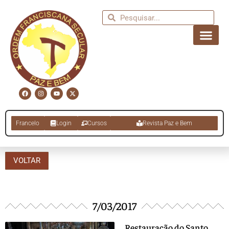
Francelo
Login
Cursos
Revista Paz e Bem
VOLTAR
7/03/2017
Restauração do Santo