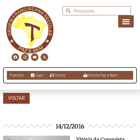
Francelo
Login
Cursos
Revista Paz e Bem
VOLTAR
14/12/2016
Vitória da Conquista,