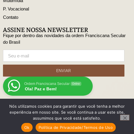
Multimídia
P. Vocacional
Contato
ASSINE NOSSA NEWSLETTER
Fique por dentro das novidades da ordem Franciscana Secular
do Brasil
ENVIAR
Ordem Franciscana Secular
Online
Ola! Paz e Bem!
Nós utilizamos cookies para garantir que você tenha a melhor
© Copyright Ordem Franciscana Secular do Brasil
experiência em nosso site. Se você continua a usar este site,
Desenvolido
assumimos que você está satisfeito.
com
Ok
Política de Privacidade/Termos de Uso
por