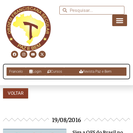
Francelo
Login
Cursos
Revista Paz e Bem
VOLTAR
19/08/2016
Siga a OFS do Brasil no