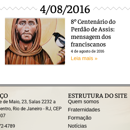
4/08/2016
8º Centenário do
Perdão de Assis:
mensagem dos
franciscanos
4 de agosto de 2016
Leia mais »
ÇO
ESTRUTURA DO SITE
Quem somos
e de Maio, 23, Salas 2232 a
entro, Rio de Janeiro - RJ, CEP
Fraternidades
007
Formação
Notícias
72-4789