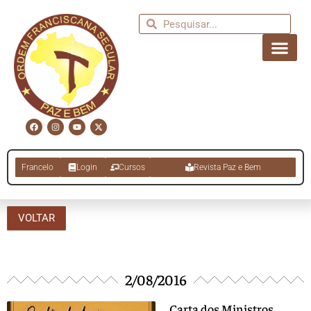
Francelo
Login
Cursos
Revista Paz e Bem
VOLTAR
2/08/2016
Carta dos Ministros