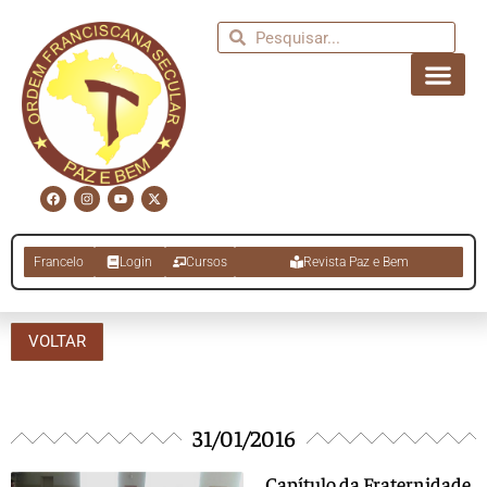
Francelo
Login
Cursos
Revista Paz e Bem
VOLTAR
31/01/2016
Capítulo da Fraternidade