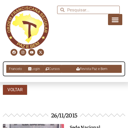
Francelo
Login
Cursos
Revista Paz e Bem
VOLTAR
26/11/2015
Sede Nacional