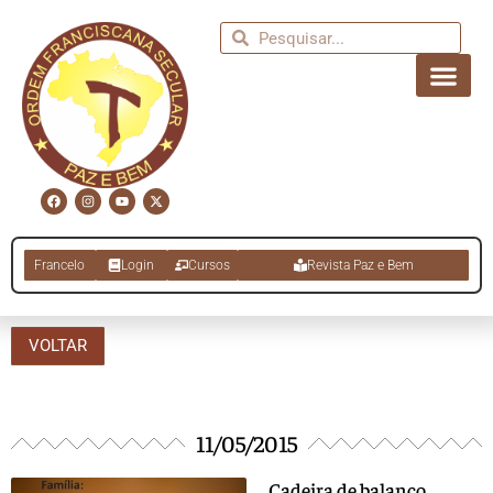
Francelo
Login
Cursos
Revista Paz e Bem
VOLTAR
11/05/2015
Cadeira de balanço