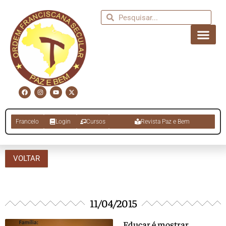
Francelo
Login
Cursos
Revista Paz e Bem
VOLTAR
11/04/2015
Educar é mostrar…