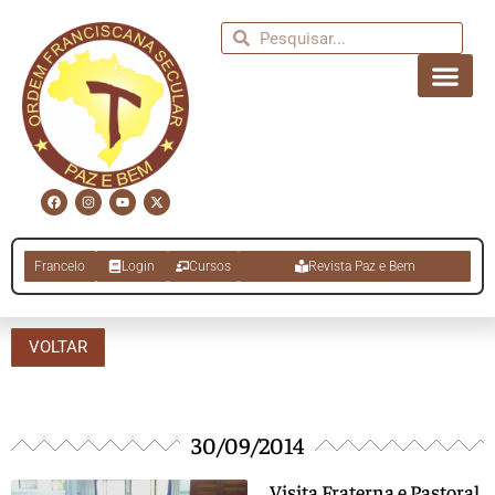
Francelo
Login
Cursos
Revista Paz e Bem
VOLTAR
30/09/2014
Visita Fraterna e Pastoral