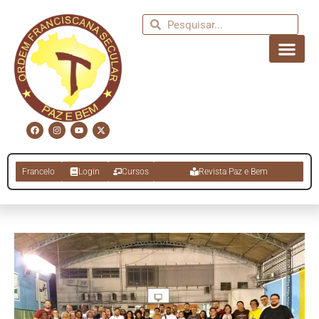
Francelo
Login
Cursos
Revista Paz e Bem